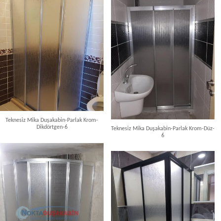
Teknesiz Mika Duşakabin-Parlak Krom-
Dikdörtgen-6
Teknesiz Mika Duşakabin-Parlak Krom-Düz-
6