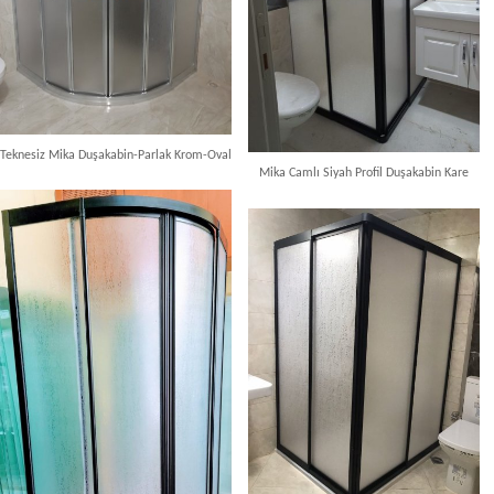
Teknesiz Mika Duşakabin-Parlak Krom-Oval
Mika Camlı Siyah Profil Duşakabin Kare