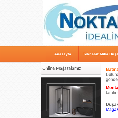
Anasayfa
Teknesiz Mika Duşa
Online Mağazalamız
Batma
Buluna
gönder
Montaj
tarafı
Duşak
Mağaza