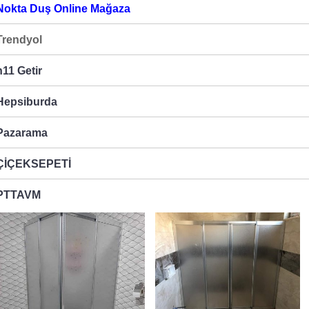
Nokta Duş Online Mağaza
Trendyol
n11 Getir
Hepsiburda
Pazarama
ÇİÇEKSEPETİ
PTTAVM