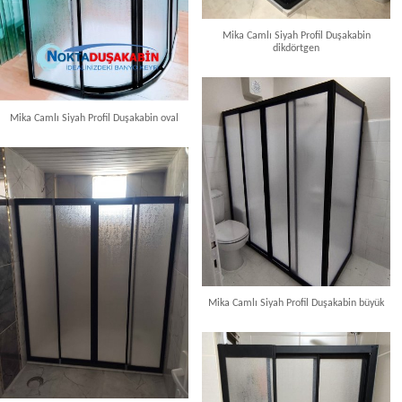
Mika Camlı Siyah Profil Duşakabin
dikdörtgen
Mika Camlı Siyah Profil Duşakabin oval
Mika Camlı Siyah Profil Duşakabin büyük