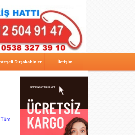
teşeli Duşakabinler
İletişim
n Tüm