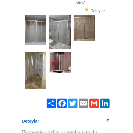
Giriş"
Detaylar
Paylaş
Facebook
Twitter
Email
Gmail
LinkedIn
Detaylar
Ekonomik çözüm arayanlar için iki