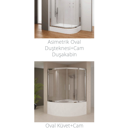
Asimetrik Oval
Duşteknesi+Cam
Duşakabin
Oval Küvet+Cam