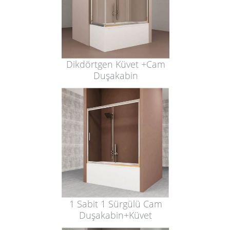
Dikdörtgen Küvet +Cam
Duşakabin
1 Sabit 1 Sürgülü Cam
Duşakabin+Küvet