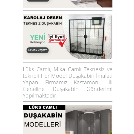
Lüks Camlı, Mika Camlı Teknesiz ve
tekneli Her Model Duşakabin İmalatı
Yapan Firmamız
Kastamonu
İli
Geneline Duşakabin Gönderimi
Yapılmaktadır.